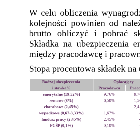
W celu obliczenia wynagrod
kolejności powinien od nal
brutto obliczyć i pobrać s
Składka na ubezpieczenia em
między pracodawcę i pracown
Stopa procentowa składek na 
Rodzaj ubezpieczenia
Opłacający
i stawka%
Pracodawca
Prac
emerytalne (19,52%)
9,76%
9,
rentowe (8%)
6,50%
1,
chorobowe (2,45%)
-
2,
wypadkowe (0,67-3,33%)
1,67%
fundusz pracy (2,45%)
2,45%
FGŚP (0,1%)
0,10%