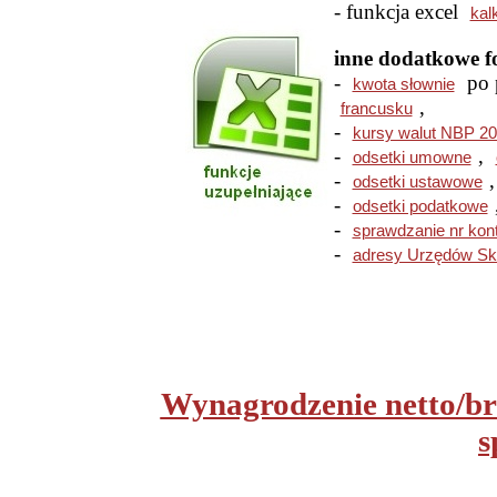
- funkcja excel
kal
inne dodatkowe fo
-
po 
kwota słownie
,
francusku
-
kursy walut NBP 2
-
,
odsetki umowne
-
odsetki ustawowe
-
odsetki podatkowe
-
sprawdzanie nr kont
-
adresy Urzędów Sk
Wynagrodzenie netto/bru
s