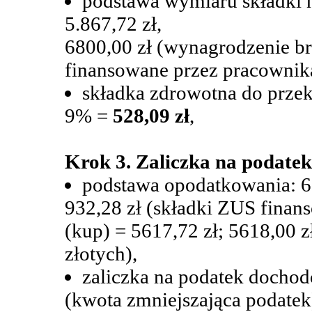
podstawa wymiaru składki 
5.867,72 zł,
6800,00 zł (wynagrodzenie bru
finansowane przez pracownika
składka zdrowotna do przek
9% =
528,09 zł
,
Krok 3. Zaliczka na podate
podstawa opodatkowania: 68
932,28 zł (składki ZUS finan
(kup) = 5617,72 zł; 5618,00 z
złotych),
zaliczka na podatek dochod
(kwota zmniejszająca podatek)